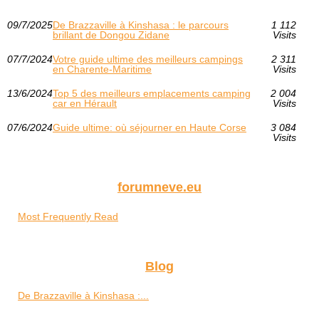
09/7/2025
De Brazzaville à Kinshasa : le parcours
1 112
brillant de Dongou Zidane
Visits
07/7/2024
Votre guide ultime des meilleurs campings
2 311
en Charente-Maritime
Visits
13/6/2024
Top 5 des meilleurs emplacements camping
2 004
car en Hérault
Visits
07/6/2024
Guide ultime: où séjourner en Haute Corse
3 084
Visits
forumneve.eu
Most Frequently Read
Blog
De Brazzaville à Kinshasa :...