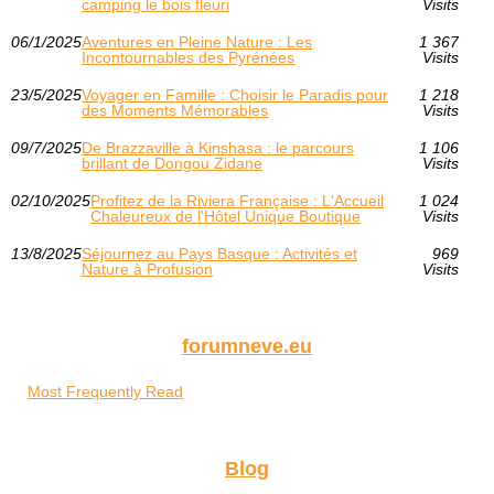
camping le bois fleuri
Visits
06/1/2025
Aventures en Pleine Nature : Les
1 367
Incontournables des Pyrénées
Visits
23/5/2025
Voyager en Famille : Choisir le Paradis pour
1 218
des Moments Mémorables
Visits
09/7/2025
De Brazzaville à Kinshasa : le parcours
1 106
brillant de Dongou Zidane
Visits
02/10/2025
Profitez de la Riviera Française : L'Accueil
1 024
Chaleureux de l'Hôtel Unique Boutique
Visits
13/8/2025
Séjournez au Pays Basque : Activités et
969
Nature à Profusion
Visits
forumneve.eu
Most Frequently Read
Blog