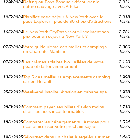
12/4/2024
Rafting au Pays Basque : découvrez la
2 931
nature sauvage avec Arteka
Visits
19/5/2024
Planifiez votre séjour à New York avec le
2 918
pass Explorer : plus de 90 choix d'attractions
Visits
16/6/2024
Le New York CityPass : vaut-il vraiment son
2 781
prix pour un séjour à New York ?
Visits
07/7/2024
Votre guide ultime des meilleurs campings
2 306
en Charente-Maritime
Visits
07/6/2024
Les crèmes solaires bio : alliées de votre
2 120
peau et de l'environnement
Visits
13/6/2024
Top 5 des meilleurs emplacements camping
1 998
car en Hérault
Visits
25/6/2024
Week-end insolite: évasion en cabane spa
1 978
Visits
28/3/2024
Comment payer ses billets d'avion moins
1 710
cher : astuces incontournables
Visits
18/1/2025
Comparer les hébergements : Astuces pour
1 524
économiser sur votre prochain séjour
Visits
19/1/2025
Séjournez dans un chalet à argelès sur mer,
1 446