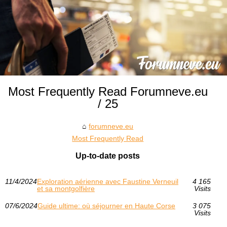
Most Frequently Read Forumneve.eu
/ 25
forumneve.eu
Most Frequently Read
Up-to-date posts
11/4/2024
Exploration aérienne avec Faustine Verneuil
4 165
et sa montgolfière
Visits
07/6/2024
Guide ultime: où séjourner en Haute Corse
3 075
Visits